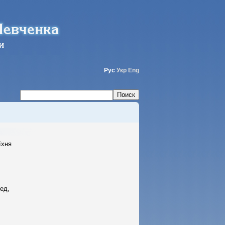
Рус
Укр
Eng
їхня
ред,