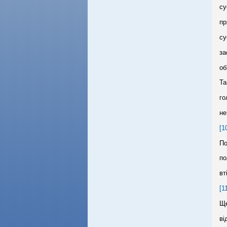
су
пр
су
за
об
Та
го
не
[1
По
по
вт
[1
Ще
ві