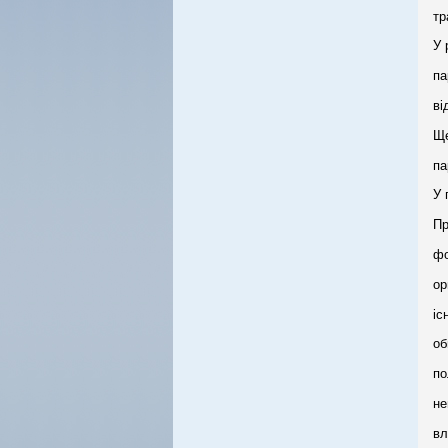
тр
У 
па
ві
Ще
па
У 
Пр
фо
ор
іс
об
по
не
вл