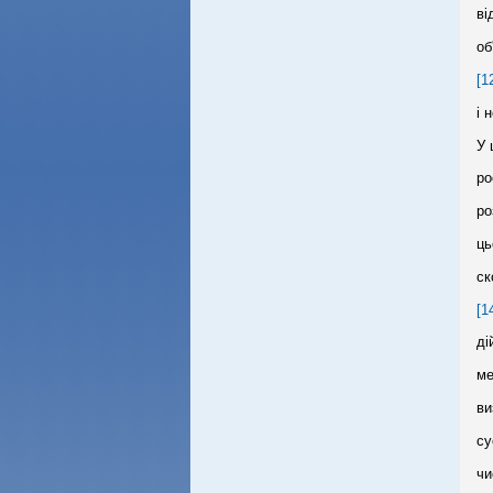
ві
об
[1
і 
У 
ро
ро
ць
ск
[1
ді
ме
ви
су
чи