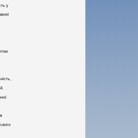
сть у
авної
метою
ність,
й.
чної
 в
 свого