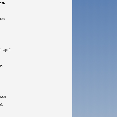
ують
овою
партії.
их
ться
).