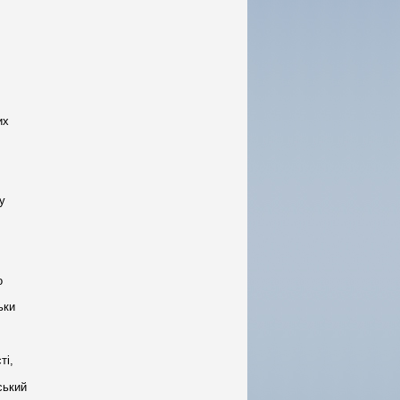
их
у
о
ьки
ті,
ський