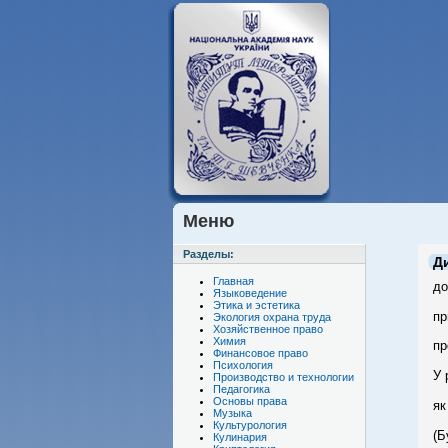
Меню
Разделы:
Д
Главная
до
Языковедение
Этика и эстетика
пр
Экология охрана труда
Хозяйственное право
Химия
пр
Финансовое право
Психология
У 
Производство и технологии
Педагогика
Основы права
як
Музыка
Культурология
(Б
Кулинария