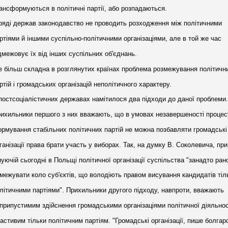
ансформуються в політичні партії, або розпадаються.
ряді держав законодавство не проводить розходження між політичними
ртіями й іншими суспільно-політичними організаціями, але в той же час
дмежовує їх від інших суспільних об'єднань.
 більш складна в розглянутих країнах проблема розмежування політичн
ртій і громадських організацій неполітичного характеру.
постсоціалістичних державах намітилося два підходи до даної проблеми.
ихильники першого з них вважають, що в умовах незавершеності процес
рмування стабільних політичних партій не можна позбавляти громадські
ганізації права брати участь у виборах. Так, на думку В. Соколевича, при
нуючій сьогодні в Польщі політичної організації суспільства "занадто ран
межувати коло суб'єктів, що володіють правом висування кандидатів тіл
літичними партіями". Прихильники другого підходу, навпроти, вважають
припустимим здійснення громадськими організаціями політичної діяльнос
астивим тільки політичним партіям. "Громадські організації, пише болгар