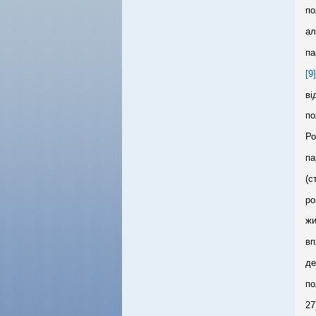
по
ал
па
[9]
ві
по
Ро
па
(с
ро
жи
вп
де
по
27