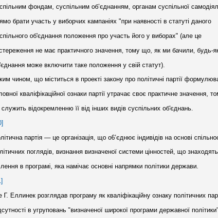
спільним фондам, суспільним об’єднанням, органам суспільної самодіял
ямо брати участь у виборчих кампаніях "при наявності в статуті даного
спільного об'єднання положення про участь його у виборах" (але це
стереження не має практичного значення, тому що, як ми бачили, будь-я
'єднання може включити таке положення у свій статут).
ким чином, що міститься в проекті закону про політичні партії формулюв
ловної кваліфікаційної ознаки партії утрачає своє практичне значення, т
 служить відокремленню її від інших видів суспільних об'єднань.
0]
літична партія — це організація, що о6’єднює індивідів на основі спільно
літичних поглядів, визнання визначеної системи цінностей, що знаходять
ілення в програмі, яка намічає основні напрямки політики держави.
1]
 Г. Еллинек розглядав програму як кваліфікаційну ознаку політичних пар
дсутності в угруповань "визначеної широкої програми державної політики"