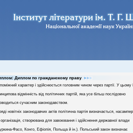
иплом: Диплом по гражданскому праву
поміжний характер і здійснюється головним чином через партії. У цьому 
инципова відмінність від політичних партій, яка усе більш послідовно
оводиться сучасним законодавством.
ряді новітніх законодавчих актів політична партія визначається, насампе
 організація, створювана для завоювання і здійснення державної влади
уркина-Фасо, Конго, Ефіопія, Польща й ін.). Польський закон визначає