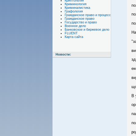
Криптология
Криминология
по
Криминалистика
Графология
по
Гражданское право и процесс
Гражданское право
Государство и право
по
Военное дело
Банковское и биржевое дело
На
FLUENT
Карта сайта
"з
ви
Новости:
зд
ек
ви
що
В 
ор
па
по
ро