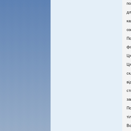
по
дл
ка
оз
По
фо
Ця
Ця
ск
ві
ст
за
По
ті
Во