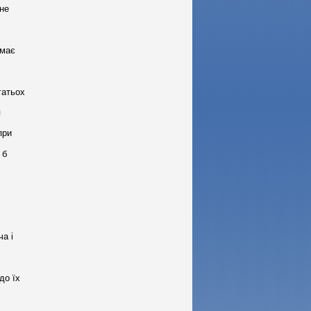
 не
емає
гатьох
я
при
 б
ча і
до їх