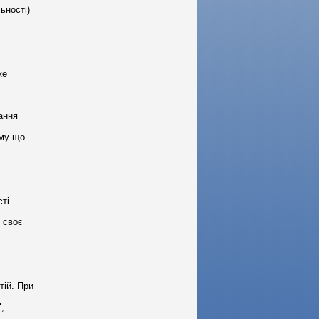
ьності)
ке
ання
ому що
сті
 своє
тій. При
,