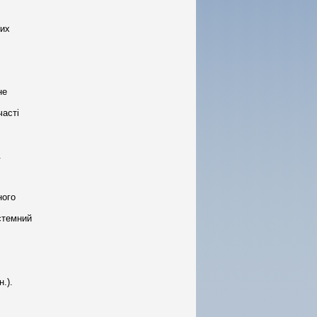
ких
не
часті
.
ного
стемний
.).