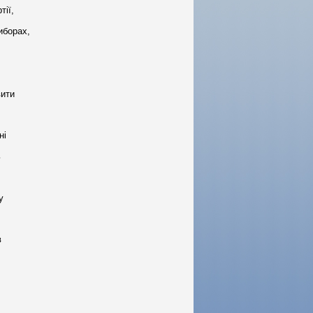
тії,
иборах,
вити
ні
ь
у
в