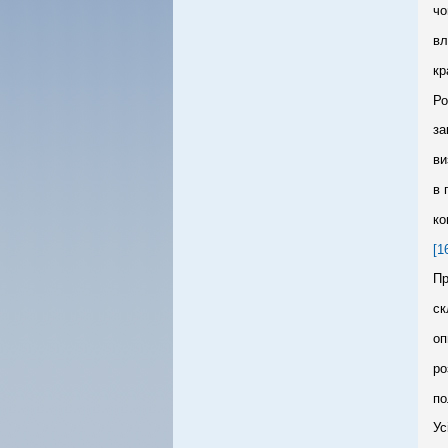
чо
вл
кр
Ро
за
ви
в 
ко
[1
Пр
ск
оп
ро
по
Ус