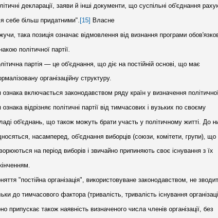
літичні декларації, заяви й інші документи, що суспільні об'єднання рах
я себе більш придатними".
[15]
Власне
жучи, така позиція означає відмовлення від визнання програми обов'язк
накою політичної партії.
літична партія — це об'єднання, що діє на постійній основі, що має
рмалізовану організаційну структуру.
 ознака включається законодавством ряду країн у визначення політичної 
 ознака відрізняє політичні партії від тимчасових і вузьких по своєму
ладі об'єднань, що також можуть брати участь у політичному житті. До н
дносяться, насамперед, об'єднання виборців (союзи, комітети, групи), що
ворюються на період виборів і звичайно припиняють своє існування з їх
кінченням.
няття "постійна організація", використовуване законодавством, не зводи
льки до тимчасового фактора (тривалість, тривалість існування організації
но припускає також наявність визначеного числа членів організації, без