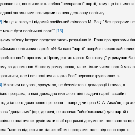
дзначав він, вони являють собою "несправжні" партії, тому що їхні члени
'єднані загальними поглядами на всю державну політику.
2]
На це ж вказує і відомий російський філософ М. Рац: "Без програми н
не може бути політичної партії".
[13]
цьому зв'язку інтерес представляють розуміння М. Раца про програми ба
сійських політичних партій: «Якби наші "партії" всерйоз і чесно зайнялис
зробкою своїх програм, а Президент як гарант Конституції утримував би 
ому за допомогою Мін'юсту рамку права, та не тільки число партій могло
оротитися, але і вся політична карта Росії переконструювалася.»
4]
Маються на увазі, зрозуміло, не беззмістовні декларації і гасла, а
йсно програма, в якої докладно визначені цілі і задачі партії, засоби і
тоди їхнього досягнення і рішення. І навряд чи прав С. А. Авак’ян, що хо
знає "доцільним'' (що, до речі, не означає "обов'язковим") для партій і
спільно-політичних рухів мати свої програмні документи, але вважає що 
сла "можна віднести не тільки об'ємні програми, але і відносно короткі