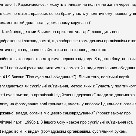
літолог Г. Карасимеонов, - можуть впливати на політичне життя через пар
е самі не мають правових основ брати участь у політичному процесі (у в
рламентській діяльності, державному керуванні)".
Такий підхід, як ми бачили на прикладі Болгарії, знаходить своє
дображення і законодавстві, що забороняє громадським організаціям ста
літичні цілі і відповідно займатися політичною діяльністю.
сійське законодавство дотримує першого підходу. З одного боку, політич
ртії і політичні рухи виділяються як самостійні види суспільних об'єднан
т. 4 і 9 Закони "Про суспільні об'єднання"). Більш того, політичні партії
зглядаються як суспільні об'єднання, метою яких є "участь у політичном
тті суспільства, в організації і здійсненні державної влади за допомогою
ливу на формування волі громадян, участь у виборах і діяльності органі
ржавної влади, органів місцевого самоврядування" (проект закону про
літичні партії 1996р.). З іншого боку - закон про суспільні об'єднання (ст.
) надає всім їх видам (громадським організаціям, суспільним рухам,