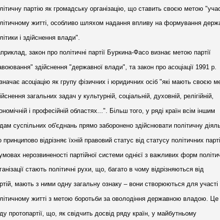
літичну партію як громадську організацію, що ставить своєю метою "уча
літичному житті, особливо шляхом надання впливу на формування держ
літики і здійснення влади".
приклад, закон про політичні партії Буркина-Фасо визнає метою партії
авоювання" здійснення "державної влади", та закон про асоціації 1991 р.
значає асоціацію як групу фізичних і юридичних осіб "які мають своєю 
ійснення загальних задач у культурній, соціальній, духовній, релігійній,
ономічній і професійній областях...". Більш того, у ряді країн всім іншим
дам суспільних об'єднань прямо заборонено здійснювати політичну діяль
 принципово відрізняє їхній правовий статус від статусу політичних парті
умовах нерозвиненості партійної системи однієї з важливих форм політи
ганізації стають політичні рухи, що, багато в чому відрізняються від
ртій, мають з ними одну загальну ознаку – вони створюються для участі
літичному житті з метою боротьби за оволодіння державною владою. Це
ду протопартії, що, як свідчить досвід ряду країн, у майбутньому