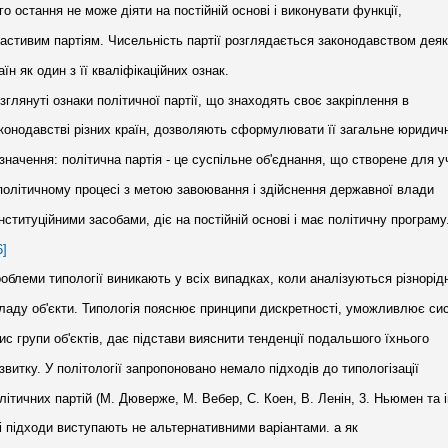
го остання не може діяти на постійній основі і виконувати функції,
астивим партіям. Чисельність партії розглядається законодавством дея
аїн як один з її кваліфікаційних ознак.
зглянуті ознаки політичної партії, що знаходять своє закріплення в
конодавстві різних країн, дозволяють сформулювати її загальне юридич
значення: політична партія - це суспільне об'єднання, що створене для у
політичному процесі з метою завоювання і здійснення державної влади
нституційними засобами, діє на постійній основі і має політичну програму
6]
облеми типології виникають у всіх випадках, коли аналізуються різнорід
ладу об'єкти. Типологія по­яснює принципи дискретності, уможливлює си
ис групи об'єктів, дає підстави вияснити тенденції подальшого їхнього
звитку. У політології запропоно­вано немало підходів до типологізації
літичних партій (М. Дюверже, М. Вебер, С. Коен, В. Ленін, 3. Ньюмен та ін
і підходи виступають не альтернативними ва­ріантами. а як