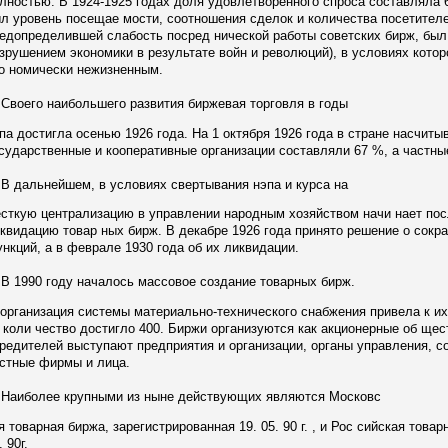
лностью. В 1924-1925 годах доля удовлетворенного спроса составляла 6
л уровень посещае мости, соотношения сделок и количества посетителе
едопределившей слабость посред нической работы советских бирж, был
зрушением экономики в результате войн и революций), в условиях кото
о номически нежизненным.
оего наибольшего развития биржевая торговля в годы
па достигла осенью 1926 года. На 1 октября 1926 года в стране насчиты
сударственные и кооперативные организации составляли 67 %, а частны
дальнейшем, в условиях свертывания нэпа и курса на
сткую централизацию в управлении народным хозяйством начи нает пос
квидацию товар ных бирж. В декабре 1926 года принято решение о сокра
нкций, а в феврале 1930 года об их ликвидации.
1990 году началось массовое создание товарных бирж.
организация системы материально-технического снабжения привела к и
 коли чество достигло 400. Биржи организуются как акционерные об щест
редителей выступают предприятия и организации, органы управления, с
стные фирмы и лица.
иболее крупными из ныне действующих являются Московс
я товарная биржа, зарегистрированная 19. 05. 90 г. , и Рос сийская това
. 90г.