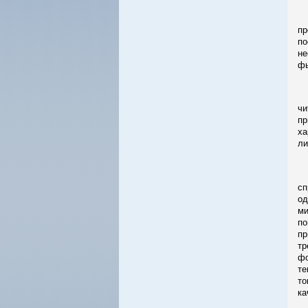
То
пр
по
не
фь
Пе
чи
пр
ха
ли
Пр
сп
од
ми
по
пр
тр
фо
те
то
ка