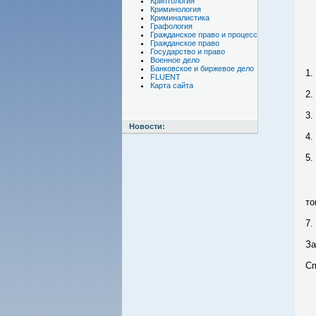
Криптология
Р
Криминология
ст
Криминалистика
Графология
Ш
Гражданское право и процесс
Мо
Гражданское право
С
Государство и право
Военное дело
Банковское и биржевое дело
1.
FLUENT
Карта сайта
2.
3.
Новости:
4.
5.
6.
тов
7.
Зак
Сп
-
Т
2