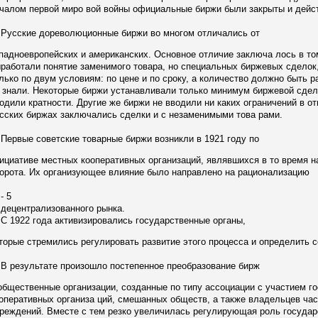
чалом первой миро вой войны официальные биржи были закрыты и дейст
сские дореволюционные биржи во многом отличались от
падноевропейских и американских. Основное отличие заключа лось в том
работали понятие заменимого товара, но специальных биржевых сделок,
лько по двум условиям: по цене и по сроку, а количество должно быть р
 знали. Некоторые биржи устанавливали только минимум биржевой сделки
одили кратности. Другие же биржи не вводили ни каких ограничений в от
сских биржах заключались сделки и с незаменимыми това рами.
рвые советские товарные биржи возникли в 1921 году по
ициативе местных кооперативных организаций, являвшихся в то время 
орота. Их организующее влияние было направлено на рационализацию
 5
централизованного рынка.
1922 года активизировались государственные органы,
торые стремились регулировать развитие этого процесса и определить 
результате произошло постепенное преобразование бирж
общественные организации, созданные по типу ассоциации с участием г
оперативных организа ций, смешанных обществ, а также владельцев ча
реждений. Вместе с тем резко увеличилась регулирующая роль государс