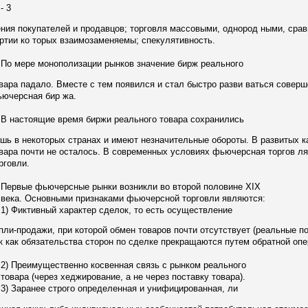
 3
ния покупателей и продавцов; торговля массовыми, однород ными, сра
ртии ко торых взаимозаменяемы; спекулятивность.
 мере монополизации рынков значение бирж реального
вара падало. Вместе с тем появился и стал быстро разви ваться соверш
ючерсная бир жа.
настоящие время биржи реального товара сохранились
шь в некоторых странах и имеют незначительные обороты. В развитых к
вара почти не осталось. В современных условиях фьючерсная торгов л
рговли.
рвые фьючерсные рынки возникли во второй половине XIX
ка. Основными признаками фьючерсной торговли являются:
 Фиктивный характер сделок, то есть осуществление
пли-продажи, при которой обмен товаров почти отсутствует (реальные по
к как обязательства сторон по сделке прекращаются путем обратной опе
 Преимущественно косвенная связь с рынком реального
вара (через хеджирование, а не через поставку товара).
 Заранее строго определенная и унифицированная, ли