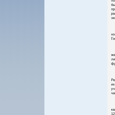
по
бы
пр
ра
эк
Св
нэ
Го
В 
же
ли
фу
В 
Ре
их
уч
ча
На
ка
12