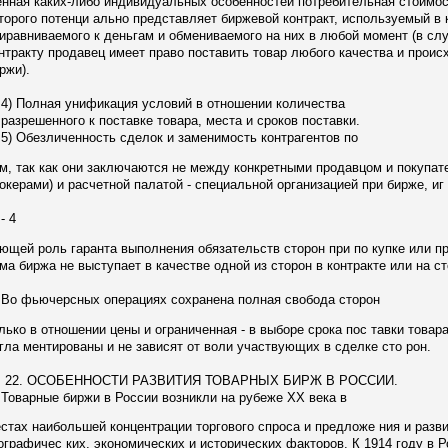
нная каких-либо индивидуальных особенностей потребительная стоимос
торого потенци ально представляет биржевой контракт, используемый в 
иравниваемого к деньгам и обмениваемого на них в любой момент (в сл
нтракту продавец имеет право поставить товар любого качества и прои
ржи).
 Полная унификация условий в отношении количества
зрешенного к поставке товара, места и сроков поставки.
 Обезличенность сделок и заменимость контрагентов по
м, так как они заключаются не между конкретными продавцом и покупат
окерами) и расчетной палатой - специальной организацией при бирже, иг
 4
ющей роль гаранта выполнения обязательств сторон при по купке или п
ма биржа не выступает в качестве одной из сторон в контракте или на ст
 фьючерсных операциях сохранена полная свобода сторон
лько в отношении цены и ограниченная - в выборе срока пос тавки товар
гла ментированы и не зависят от воли участвующих в сделке сто рон.
2. ОСОБЕННОСТИ РАЗВИТИЯ ТОВАРНЫХ БИРЖ В РОССИИ.
варные биржи в России возникли на рубеже XX века в
стах наибольшей концентрации торгового спроса и предложе ния и разви
ографичес ких, экономических и исторических факторов. К 1914 году в 