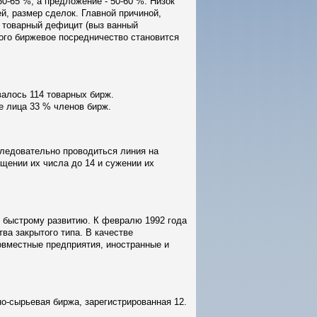
0-65 %, а предложение - 50-60 %. Низок
й, размер сделок. Главной причиной,
 товарный дефицит (выз ванный
рого биржевое посредничество становится
валось 114 товарных бирж.
е лица 33 % членов бирж.
ледовательно проводиться линия на
щении их числа до 14 и сужении их
х быстрому развитию. К февралю 1992 года
ва закрытого типа. В качестве
овместные предприятия, иностранные и
рно-сырьевая биржа, зарегистрированная 12.