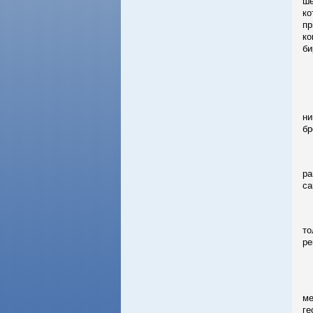
ше
ко
пр
ко
би
4)
ра
5)
ни
бр
-
ра
са
Во
то
ре
2
То
ме
ге