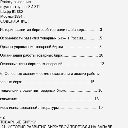
аботу выполнил
удент группы ЗИ-311
ифр 91-002
сква-1994 г.
ОДЕРЖАНИЕ :
 История развития биржевой торговли на Западе............. 3
 Особенности развития товарных бирж в России...............5
 Органы управления товарной биржи............................... 8
 Организация работы товарных бирж............................... 10
 Основные типы биржевых операций.................................12
 Основные экономические показатели и анализ работы
арных бирж............................................................15
 Тенденции в развитии товарных бирж............................ 16
лючение................................................................... 18
исок использованной литературы.................................. 19
 2
ОВАPНЫЕ БИPЖИ
1. ИСТОРИЯ РАЗВИТИЯ БИРЖЕВОЙ ТОРГОВЛИ НА ЗАПАДЕ.