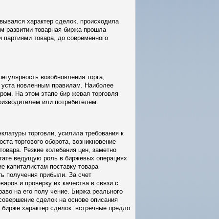
вывался характер сделок, происходила
м развитии товарная биржа прошла
и партиями товара, до современного
егулярность возобновления торга,
е уста новленным правилам. Наиболее
ром. На этом этапе бир жевая торговля
оизводителем или потребителем.
нклатуры торговли, усилила требования к
оста торгового оборота, возникновение
товара. Резкие колебания цен, заметно
ьтате ведущую роль в биржевых операциях
ие капиталистам поставку товара
ь получения прибыли. За счет
аров и проверку их качества в связи с
раво на его полу чение. Биржа реального
совершение сделок на основе описания
о бирже характер сделок: встречные предло