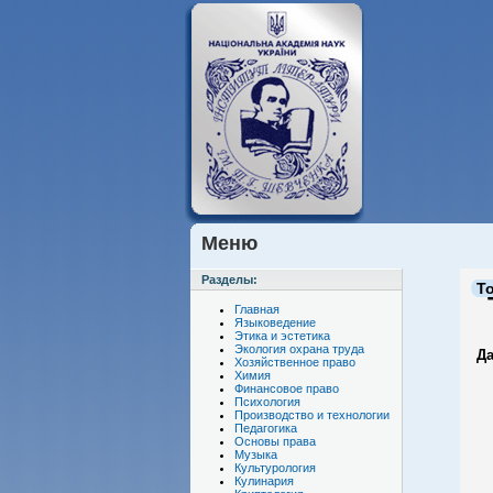
Меню
Разделы:
Т
Главная
Языковедение
Этика и эстетика
Экология охрана труда
Да
Хозяйственное право
Химия
М
Финансовое право
Психология
Э
Производство и технологии
К
Педагогика
Основы права
К
Музыка
по
Культурология
"
Кулинария