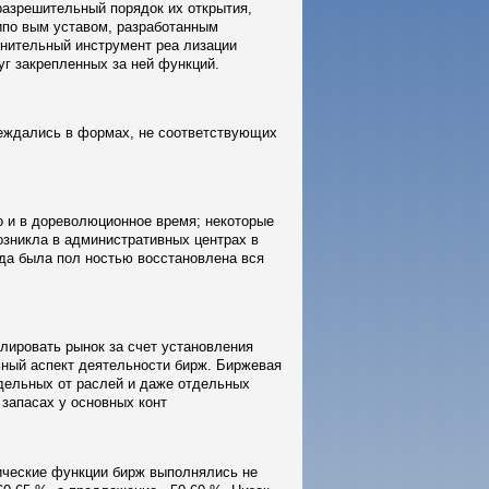
азрешительный порядок их открытия,
ипо вым уставом, разработанным
нительный инструмент реа лизации
уг закрепленных за ней функций.
реждались в формах, не соответствующих
о и в дореволюционное время; некоторые
озникла в административных центрах в
ода была пол ностью восстановлена вся
улировать рынок за счет установления
ьный аспект деятельности бирж. Биржевая
тдельных от раслей и даже отдельных
 запасах у основных конт
нические функции бирж выполнялись не