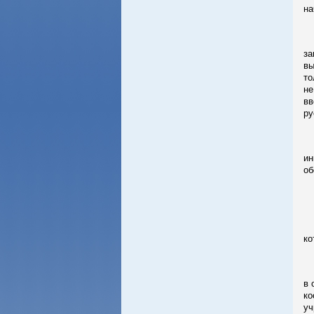
на
Ру
за
вы
то
не
вв
ру
Пе
ин
об
-
де
С 
ко
В 
в 
ко
уч