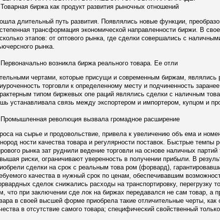
варная биржа как продукт развития рыночных отношений
ошла длительный путь развития. Появлялись новые функции, преобразо
степенная трансформация экономической направленности биржи. В свое
сколько этапов: от оптового рынка, где сделки совершались с наличным
ючерсного рынка.
рвоначально возникла биржа реального товара. Ее отли
тельными чертами, которые присущи и современным биржам, являлись р
иуроченность торговли к определенному месту и подчиненность заране
рактерным типом биржевых опе раций являлись сделки с наличным това
шь устанавливала связь между экспортером и импортером, купцом и пр
омышленная революция вызвала громадное расширение
роса на сырье и продовольствие, привела к увеличению объ ема и номе
нород ности качества товара и регулярности поставок. Быстрые темпы р
рового рынка зат руднили ведение торговли на основе наличных партий 
вышая риски, ограничивают уверенность в получении прибыли. В резул
иобрели сделки на срок с реальным това ром (форвард), гарантировавш
ебуемого качества в нужный срок по ценам, обеспечивавшим возможност
рвардных сделок снижались расходы на транспортировку, перегрузку тов
м, что при заключении сде лок на биржах передавался не сам товар, а п
вара в своей высшей форме приобрела такие отличительные черты, как 
чества в отсутствие самого товара; специфический свойственный тольк