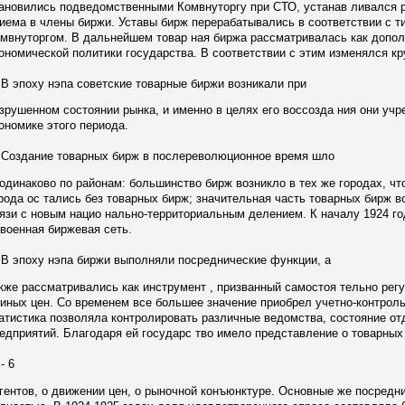
ановились подведомственными Комвнуторгу при СТО, устанав ливался р
иема в члены биржи. Уставы бирж перерабатывались в соответствии с т
мвнуторгом. В дальнейшем товар ная биржа рассматривалась как допол
ономической политики государства. В соответствии с этим изменялся кр
эпоху нэпа советские товарные биржи возникали при
зрушенном состоянии рынка, и именно в целях его воссозда ния они уч
ономике этого периода.
здание товарных бирж в послереволюционное время шло
одинаково по районам: большинство бирж возникло в тех же городах, чт
рода ос тались без товарных бирж; значительная часть товарных бирж в
язи с новым нацио нально-территориальным делением. К началу 1924 г
военная биржевая сеть.
эпоху нэпа биржи выполняли посреднические функции, а
кже рассматривались как инструмент , призванный самостоя тельно рег
иных цен. Со временем все большее значение приобрел учетно-контрол
атистика позволяла контролировать различные ведомства, состояние о
едприятий. Благодаря ей государс тво имело представление о товарных
 6
гентов, о движении цен, о рыночной конъюнктуре. Основные же посред