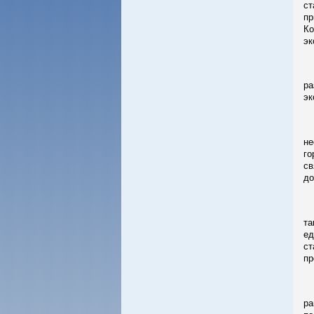
ст
пр
Ко
эк
В 
ра
эк
Со
не
го
св
до
В 
та
ед
ст
пр
-
ра