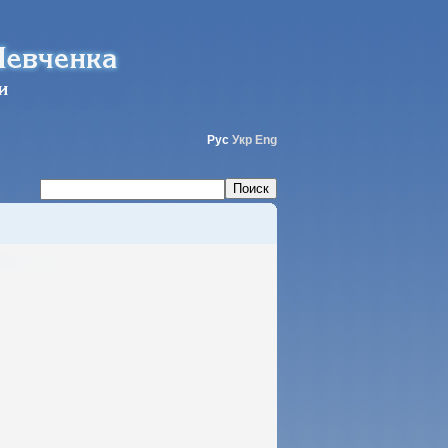
Рус
Укр
Eng