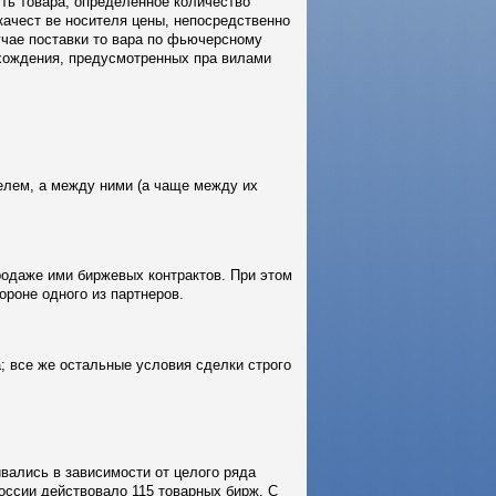
ть товара, определенное количество
качест ве носителя цены, непосредственно
учае поставки то вара по фьючерсному
схождения, предусмотренных пра вилами
елем, а между ними (а чаще между их
родаже ими биржевых контрактов. При этом
ороне одного из партнеров.
а; все же остальные условия сделки строго
вались в зависимости от целого ряда
России действовало 115 товарных бирж. С