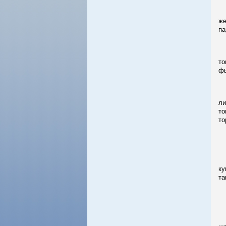
-
же
па
По
то
фь
В 
ли
то
то
Пе
ве
1)
ку
та
2)
то
3)