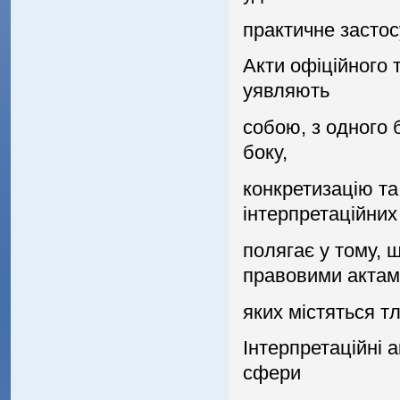
практичне застос
Акти офiцiйного 
уявляють
собою, з одного б
боку,
конкретизацiю та
iнтерпретацiйних
полягає у тому, 
правовими актам
яких мiстяться т
Iнтерпретацiйнi а
сфери