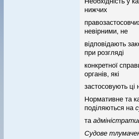
Необхiднiсть у к
нижчих
правозастосовчих
невiрними, не
вiдповiдають зак
при розглядi
конкретної справ
органiв, якi
застосовують цi 
Нормативне та ка
подiляються на
с
та
адмiнiстрати
Судове тлумаче