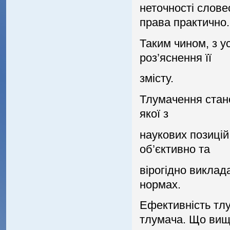
неточностi слове
права практично.
Таким чином, з 
роз’яснення її
змiсту.
Тлумачення стано
якої з
наукових позицiй
об’єктивно та
вiрогiдно виклад
нормах.
Ефективнiсть тлу
тлумача. Що ви