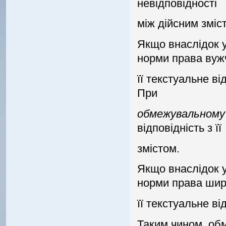
невiдповiдностi
мiж дiйсним змiс
Якщо внаслiдок у
норми права вуж
її текстуальне в
При
обмежувальному
вiдповiднiсть з її
змiстом.
Якщо внаслiдок у
норми права ши
її текстуальне в
Таким чином, об