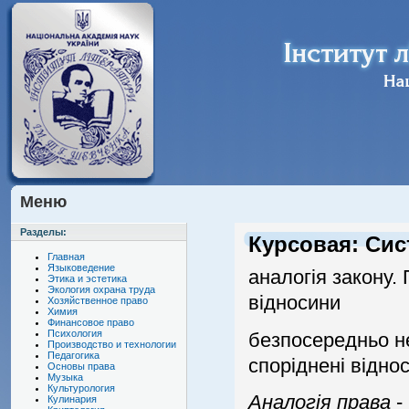
Меню
Разделы:
Курсовая: Сис
Главная
Языковедение
аналогiя закону.
Этика и эстетика
Экология охрана труда
вiдносини
Хозяйственное право
Химия
Финансовое право
Психология
безпосередньо не
Производство и технологии
Педагогика
спорiдненi вiдно
Основы права
Музыка
Культурология
Аналогiя права
-
Кулинария