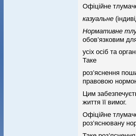
Офiцiйне тлумач
казуальне
(iндивi
Нормативне тлу
обов’язковим дл
усiх осiб та орга
Таке
роз’яснення пош
правовою нормо
Цим забезпечуєт
життя її вимог.
Офiцiйне тлумаче
роз’яснювану но
Таке роз’ясненн