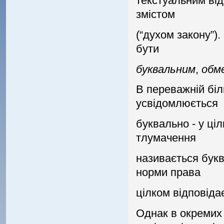
текстуальним вiд
змiстом
(“духом закону”)
бути
буквальним
,
обм
В переважнiй бiл
усвiдомлюється
буквально - у цiл
тлумачення
називається бук
норми права
цiлком вiдповiда
Однак в окремих