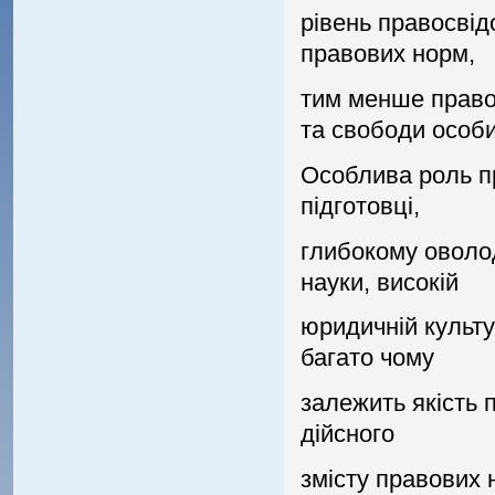
рiвень правосвiд
правових норм,
тим менше право
та свободи особи
Особлива роль п
пiдготовцi,
глибокому оволо
науки, високiй
юридичнiй культу
багато чому
залежить якiсть 
дiйсного
змiсту правових 