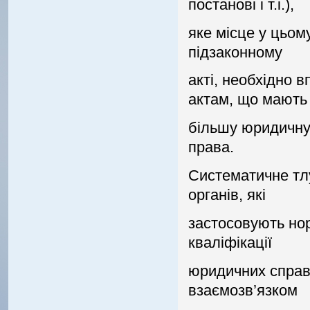
постановi i т.i.),
яке мiсце у цьом
пiдзаконному
актi, необхiдно 
актам, що мають
бiльшу юридичну 
права.
Систематичне тл
органiв, якi
застосовують но
квалiфiкацiї
юридичних справ
взаємозв’язком