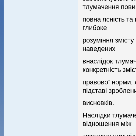
тлумачення пови
повна яснiсть та 
глибоке
розумiння змiсту 
наведених
внаслiдок тлумач
конкретнiсть змiс
правової норми, 
пiдставi зроблен
висновкiв.
Наслiдки тлумаче
вiдношення мiж