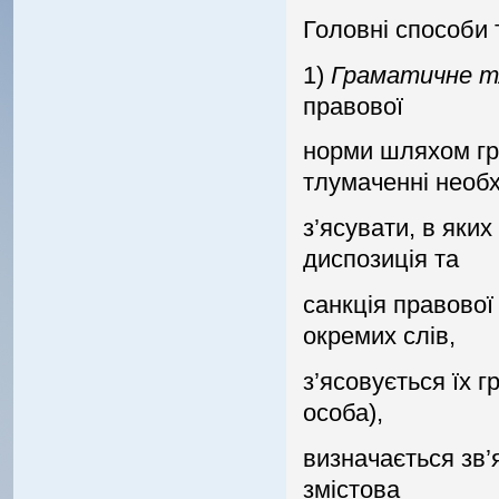
Головнi способи 
1)
Граматичне т
правової
норми шляхом гра
тлумаченнi необх
з’ясувати, в яки
диспозицiя та
санкцiя правової
окремих слiв,
з’ясовується їх г
особа),
визначається зв’
змiстова