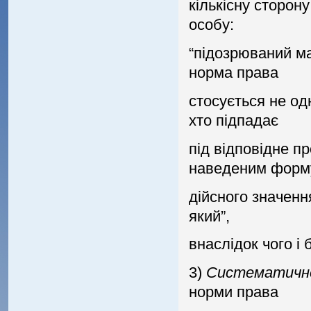
кiлькiсну сторон
особу:
“пiдозрюваний ма
норма права
стосується не одн
хто пiдпадає
пiд вiдповiдне 
наведеним форм
дiйсного значенн
який”,
внаслiдок чого i
3)
Систематичн
норми права