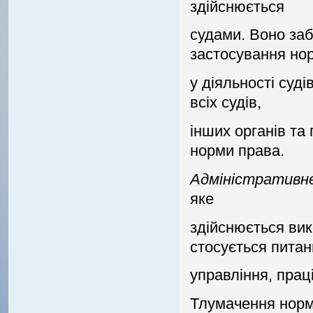
здiйснюється
судами. Воно заб
застосування но
у дiяльностi судi
всiх судiв,
iнших органiв та
норми права.
Адмiнiстративн
яке
здiйснюється ви
стосується питан
управлiння, прац
Тлумачення норм