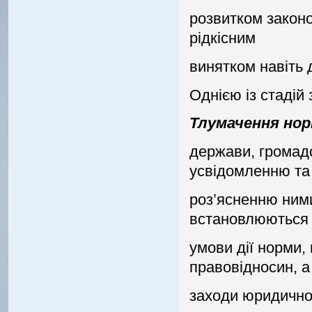
розвитком законо
рiдкiсним
винятком навiть 
Однiєю iз стадiй
Тлумачення нор
держави, громадс
усвiдомленню та
роз’ясненню ними
встановлюються
умови дiї норми,
правовiдносин, а
заходи юридичної