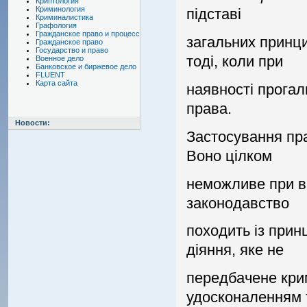
Криптология
Криминология
пiдставi
Криминалистика
Графология
Гражданское право и процесс
загальних принци
Гражданское право
Государство и право
тодi, коли при
Военное дело
Банковское и биржевое дело
FLUENT
Карта сайта
наявностi прога
права.
Новости:
Застосування пра
Воно цiлком
неможливе при в
законодавство
походить iз прин
дiяння, яке не
передбачене крим
удосконаленням 