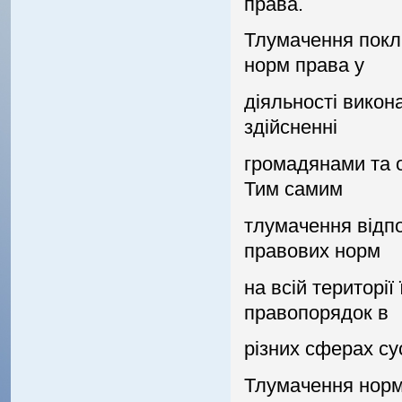
права.
Тлумачення покли
норм права у
дiяльностi викон
здiйсненнi
громадянами та о
Тим самим
тлумачення вiдп
правових норм
на всiй територiї
правопорядок в
рiзних сферах су
Тлумачення норм