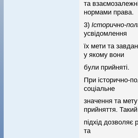
та взаємозалежнi
нормами права.
3)
Iсторично-по
усвiдомлення
їх мети та завдан
у якому вони
були прийнятi.
При iсторично-по
соцiальне
значення та мету
прийняття. Такий
пiдхiд дозволяє р
та