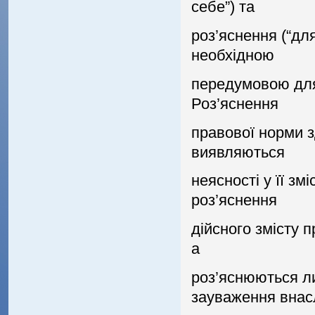
себе”) та
роз’яснення (“дл
необхiдною
передумовою для в
Роз’яснення
правової норми з
виявляються
неясностi у її зм
роз’яснення
дiйсного змiсту 
а
роз’яснюються ли
зауваження внас