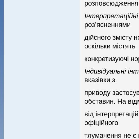
розповсюдження
Iнтерпретацiйнi
роз’ясненнями
дiйсного змiсту 
оскiльки мiстять
конкретизуючi но
Iндивiдуальнi iн
вказiвки з
приводу застосу
обставин. На вiд
вiд iнтерпретацiй
офiцiйного
тлумачення не є 