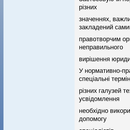
рiзних
значеннях, важли
закладений сам
правотворчим ор
неправильного
вирiшення юриди
У нормативно-пр
спецiальнi термiн
рiзних галузей те
усвiдомлення
необхiдно викори
допомогу