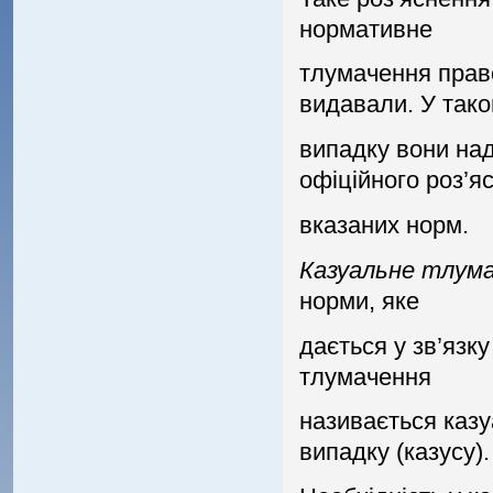
нормативне
тлумачення право
видавали. У так
випадку вони на
офiцiйного роз’я
вказаних норм.
Казуальне тлум
норми, яке
дається у зв’язк
тлумачення
називається казу
випадку (казусу).