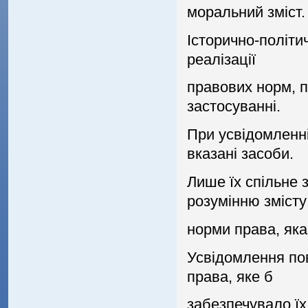
моральний змiст.
Iсторично-полiти
реалiзацiї
правових норм, п
застосуваннi.
При усвiдомленнi
вказанi засоби.
Лише їх спiльне 
розумiнню змiсту
норми права, яка
Усвiдомлення пов
права, яке б
забезпечувало їх