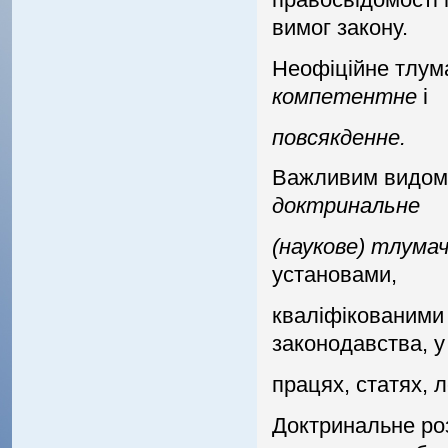
вимог закону.
Неофiцiйне тлум
компетентне
i
повсякденне.
Важливим видом 
доктринальне
(наукове) тлума
установами,
квалiфiкованими
законодавства, у
працях, статях, л
Доктринальне роз