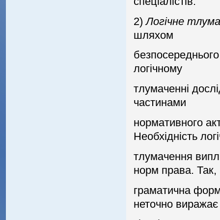
спецiалiстiв.
2)
Логiчне тлум
шляхом
безпосереднього 
логiчному
тлумаченнi дослi
частинами
нормативного акт
Необхiднiсть лог
тлумачення випл
норм права. Так,
граматична форма
неточно виражає