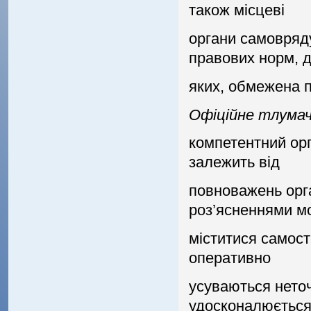
також мiсцевi
органи самовряд
правових норм, д
яких, обмежена п
Офiцiйне тлума
компетентний орг
залежить вiд
повноважень орган
роз’ясненнями м
мiститися самост
оперативно
усуваються неточ
удосконалюєтьс