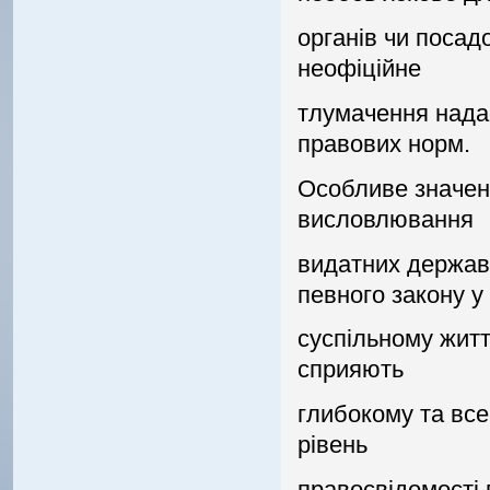
органiв чи посад
неофiцiйне
тлумачення надає
правових норм.
Особливе значенн
висловлювання
видатних державн
певного закону у
суспiльному житт
сприяють
глибокому та все
рiвень
правосвiдомостi