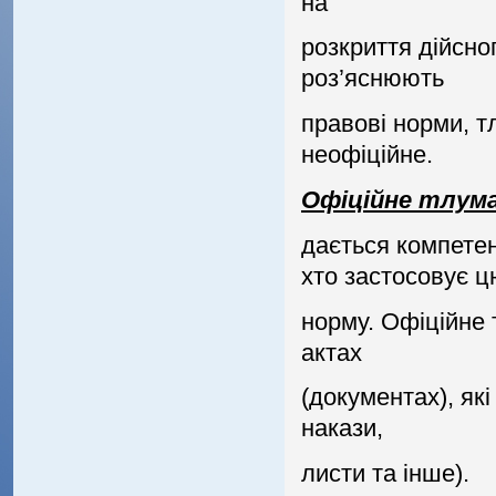
на
розкриття дiйсног
роз’яснюють
правовi норми, т
неофiцiйне.
Офiцiйне тлум
дається компетен
хто застосовує ц
норму. Офiцiйне
актах
(документах), якi
накази,
листи та iнше).