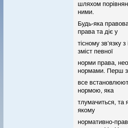
шляхом порiвнянн
ними.
Будь-яка правов
права та дiє у
тiсному зв’язку 
змiст певної
норми права, нео
нормами. Перш 
все встановлюють
нормою, яка
тлумачиться, та я
якому
нормативно-право