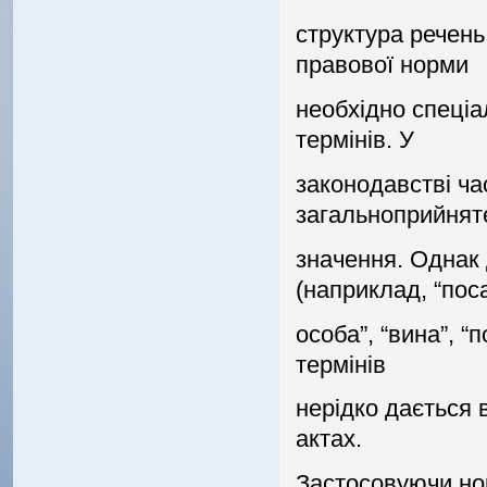
структура речень
правової норми
необхiдно спецiа
термiнiв. У
законодавствi ча
загальноприйнят
значення. Однак 
(наприклад, “пос
особа”, “вина”, “п
термiнiв
нерiдко дається 
актах.
Застосовуючи нор