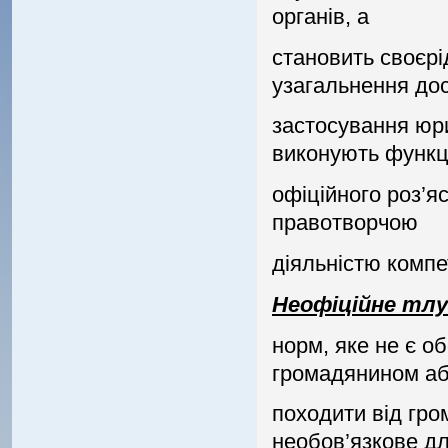
органiв, а
становить своєр
узагальнення дос
застосування юри
виконують функц
офiцiйного роз’яс
правотворчою
дiяльнiстю компе
Неофiцiйне тл
норм, яке не є о
громадянином а
походити вiд гро
необов’язкове дл