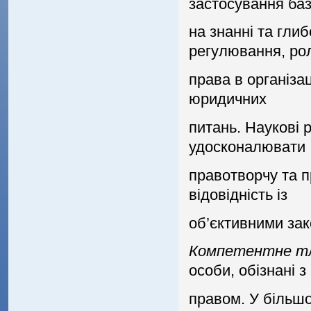
застосування ба
на знаннi та гли
регулювання, рол
права в органiзац
юридичних
питань. Науковi 
удосконалювати
правотворчу та п
вiдовiднiсть iз
об’єктивними зак
Компетентне т
особи, обiзнанi з
правом. У бiльшо