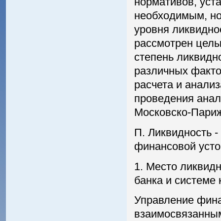
нормативов, уст
необходимым, но
уровня ликвидно
рассмотрен целы
степень ликвидно
различных факто
расчета и анали
проведения анал
Московско-Париж
П. Ликвидность -
финансовой усто
1. Место ликвид
банка и системе
Управление фина
взаимосвязанны