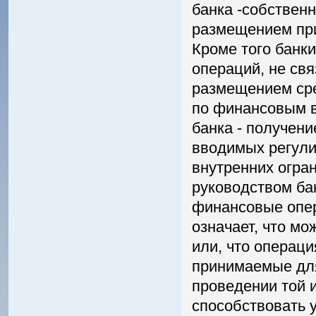
банка -собственн
размещением при
Кроме того банки
операций, не св
размещением сре
по финансовым в
банка - получен
вводимых регули
внутренних огра
руководством бан
финансовые опер
означает, что м
или, что операци
принимаемые для
проведении той 
способствовать 