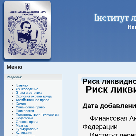
Меню
Разделы:
Риск ликвидно
Главная
Риск ликви
Языковедение
Этика и эстетика
Экология охрана труда
Хозяйственное право
Химия
Дата добавления
Финансовое право
Психология
Производство и технологии
Финансовая Ака
Педагогика
Основы права
Федерации
Музыка
Культурология
Кулинария
Институт переп