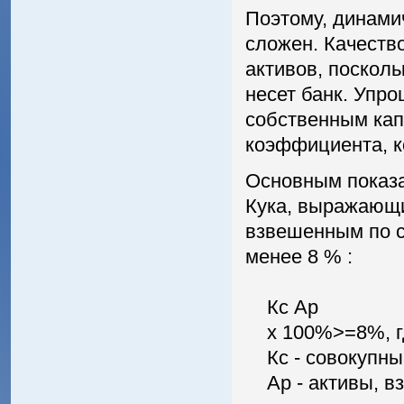
Поэтому, динами
сложен. Качеств
активов, посколь
несет банк. Упро
собственным кап
коэффициента, к
Основным показ
Кука, выражающи
взвешенным по с
менее 8 % :
Кс Ар
х 100%>=8%, г
Кс - совокупный
Ар - активы, взв