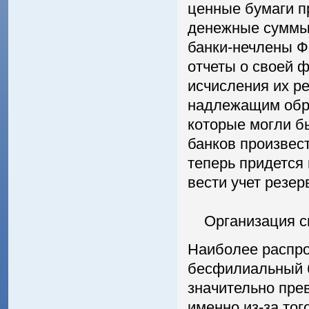
ценные бумаги п
денежные суммы 
банки-нечлены Ф
отчеты о своей 
исчисления их ре
надлежащим обра
которые могли б
банков произвест
теперь придется
вести учет резер
Организация си
Наиболее распро
бесфилиальный б
значительно пре
именно из-за то