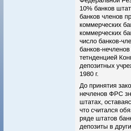
Федеральной Рез
10% банков штат
банков членов п
коммерческих ба
коммерческих ба
число банков-чле
банков-нечленов 
тетнденцией Кон
депозитных учре
1980 г.
До принятия зако
нечленов ФРС зн
штатах, оставаяс
что считался обя
ряде штатов бан
депозиты в друг