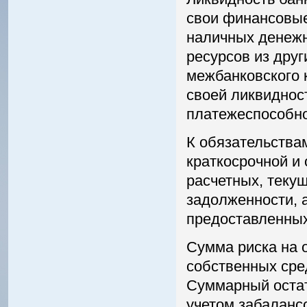
свои финансовые
наличных денежн
ресурсов из друг
межбанковского к
своей ликвиднос
платежеспособно
К обязательствам
краткосрочной и
расчетных, текущ
задолженности, а
предоставленных
Сумма риска на
собственных сре
Суммарный остат
учетом забалансо