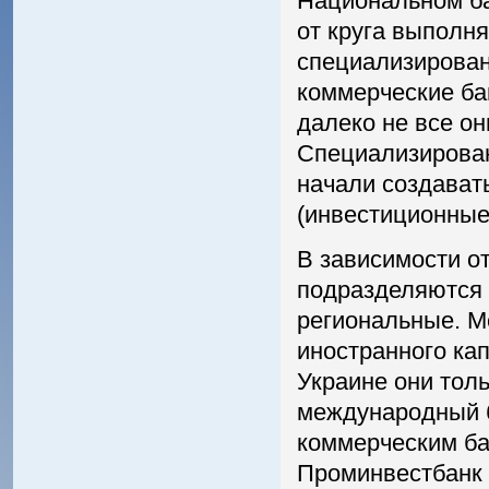
Национальном ба
от круга выполн
специализирован
коммерческие ба
далеко не все о
Специализирован
начали создава
(инвестиционные
В зависимости о
подразделяются 
региональные. М
иностранного кап
Украине они тол
международный б
коммерческим ба
Проминвестбанк 