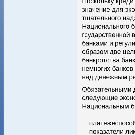
Поскольку креди
значение для эк
тщательного над
Национального б
гсударственной 
банками и регул
образом две цел
банкротства банк
немногих банков
над денежным р
Обязательными д
следующие экон
Национальным б
платежеспособн
показатели лик