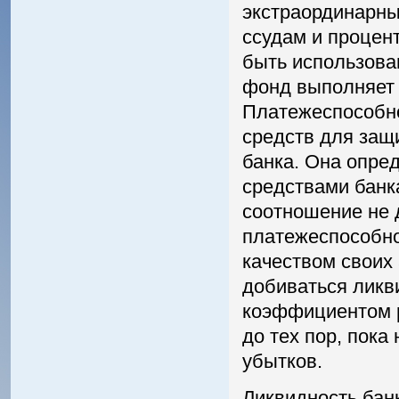
экстраординарны
ссудам и процент
быть использован
фонд выполняет 
Платежеспособно
средств для защ
банка. Она опре
средствами банка
соотношение не 
платежеспособно
качеством своих 
добиваться ликв
коэффициентом р
до тех пор, пока
убытков.
Ликвидность банк