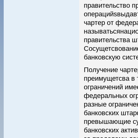
правительство п
операцийѕвыдавт
чартер от федер
называтьсянацио
правительства ш
Сосущетсвование
банковскую сист
Получение чарте
преимущетсва в 
ограничений име
федеральных огр
разные ограничен
банковских штар
превышающие сум
банковских акти