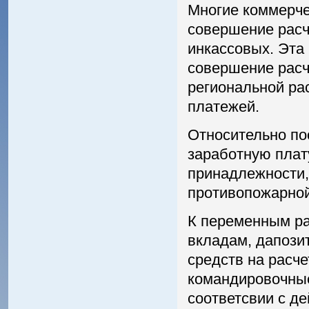
Многие коммерчес
совершение расч
инкассовых. Эта
совершение расч
региональной ра
платежей.
Относительно по
заработную плату
принадлежности,
противопожарной
К переменным ра
вкладам, дапозит
средств на расче
командировочные
соответсвии с д