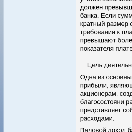
должен превывша
банка. Если сум
кратный размер 
требования к пл
превышают более
показателя плат
Цель деятельно
Одна из основны
прибыли, являю
акционерам, соз
благосостояни ра
представляет со
расходами.
Валовой доход ба