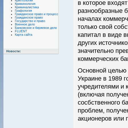
Криптология
в которое входя
Криминология
Криминалистика
разнообразные б
Графология
Гражданское право и процесс
началах коммерче
Гражданское право
Государство и право
Военное дело
только свой соб
Банковское и биржевое дело
FLUENT
капитал в виде в
Карта сайта
других источнико
значительно пре
Новости:
коммерческих ба
Основной целью 
Украине в 1989 г
учредителями и 
(включая получе
сосбственного б
проблем, получе
акционеров или п